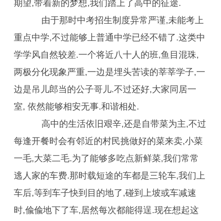
期望,带着新的梦想,我们踏上了高中的征途.
由于那时中考招生制度异常严谨,未能考上
重点中学,不过能够上普通中学已经不错了.这类中
学学风自然较差.一个将近八十人的班,鱼目混珠,
两极分化现象严重,一边是埋头苦读的莘莘学子,一
边是吊儿郎当的公子哥儿.不过还好,大家同居一
室, 依然能够相安无事.和谐相处.
高中的生活依旧艰辛,还是自带菜为主,不过
每逢开餐时会有邻近的村民挑做好的菜来卖,小菜
一毛,大菜二毛.为了能够多吃点新鲜菜,我们常常
逃人家的车费.那时载短途的车都是三轮车,我们上
车后,等到车子快到目的地了,碰到上坡或车减速
时,偸偸地下了车,居然每次都能得逞.现在想起这