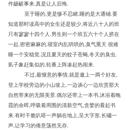
件龌鹾事来,真是让人后悔.
至于睡的,更是惨不忍睹,睡的是大通铺.要
知道那时读高中的女生还是较少,将近八十人的班
只有寥寥十四个人.男生则一个班五六十个人挤在
一起,密密麻麻的,寝室内乱哄哄的,臭气熏天 很难
睡一个安稳觉.况且夏天的蚊子苍蝇,冬天的臭虫.
虱子象赶集似的,轮番上阵凑起热闹来.
不过,最惬意的事情,就是邀上一两个好友,
登上学校旁边的小山坡上,一边谈心一边欣赏那大
自然带来的无限美景.偶尔还带上一本书,沐浴着晚
霞的余晖,呼吸着周围的清新空气,贪婪的看起书
来.有时干脆叭嗒一声躺在地上,呈大字形,长嘯一
声,让学习的倦意荡然无存.