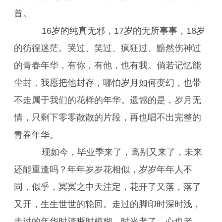
首。
16岁的纯真无邪，17岁的无所事事，18岁
的彷徨迷茫。哭过、笑过、疯狂过、黯然伤神过
的青春年华，有你，有他，也有我。倘若记忆能
尘封，我愿把他封存，哪怕岁月如何变幻，也带
不走属于我们的花样的年华。遗憾的是，岁月无
情，只剩下零零散散的片段，再也唱不出完整的
青春年华。
现如今，毕业季来了，离别又来了，未来
还能重逢吗？年年岁岁花相似，岁岁年年人不
同，似乎，冥冥之中天注定，花开了又落，落了
又开，生生世世的轮回。走过的脚印时深时浅，
走过的年华时清晰时模糊，时光老了，心也老