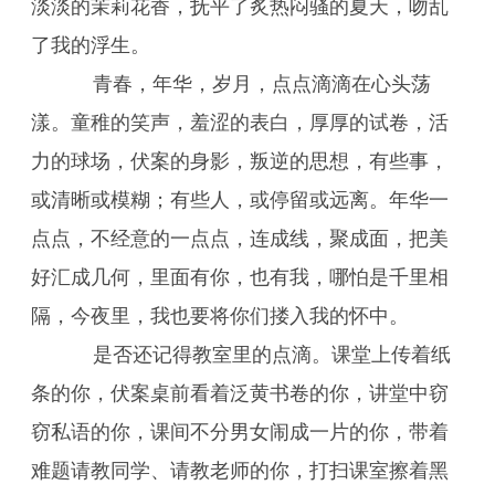
淡淡的茉莉花香，抚平了炙热闷骚的夏天，吻乱
了我的浮生。
青春，年华，岁月，点点滴滴在心头荡
漾。童稚的笑声，羞涩的表白，厚厚的试卷，活
力的球场，伏案的身影，叛逆的思想，有些事，
或清晰或模糊；有些人，或停留或远离。年华一
点点，不经意的一点点，连成线，聚成面，把美
好汇成几何，里面有你，也有我，哪怕是千里相
隔，今夜里，我也要将你们搂入我的怀中。
是否还记得教室里的点滴。课堂上传着纸
条的你，伏案桌前看着泛黄书卷的你，讲堂中窃
窃私语的你，课间不分男女闹成一片的你，带着
难题请教同学、请教老师的你，打扫课室擦着黑