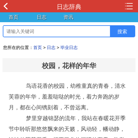
日志辞典
首页
日志
资讯
您所在的位置：
首页
>
日志
>
毕业日志
校园，花样的年华
鸟语花香的校园，幼稚童真的青春，清水
芙蓉的年华，羞羞哒哒的时光，着力奔跑的岁
月，都在心间镌刻着，不曾远离。
梦里穿越锦瑟的流年，我站在春暖花开季
节中聆听那悠悠飘来的天籁，风动轻，幡动静，