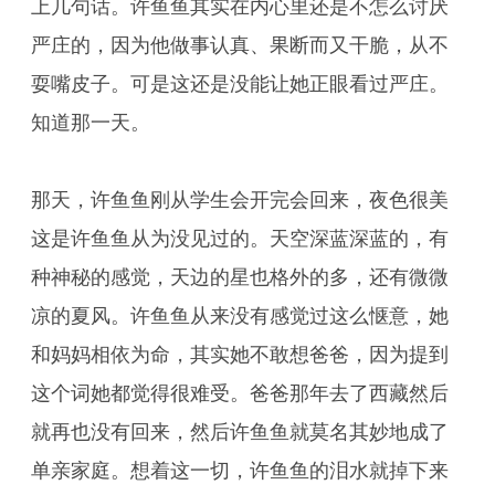
上几句话。许鱼鱼其实在内心里还是不怎么讨厌
严庄的，因为他做事认真、果断而又干脆，从不
耍嘴皮子。可是这还是没能让她正眼看过严庄。
知道那一天。
那天，许鱼鱼刚从学生会开完会回来，夜色很美
这是许鱼鱼从为没见过的。天空深蓝深蓝的，有
种神秘的感觉，天边的星也格外的多，还有微微
凉的夏风。许鱼鱼从来没有感觉过这么惬意，她
和妈妈相依为命，其实她不敢想爸爸，因为提到
这个词她都觉得很难受。爸爸那年去了西藏然后
就再也没有回来，然后许鱼鱼就莫名其妙地成了
单亲家庭。想着这一切，许鱼鱼的泪水就掉下来